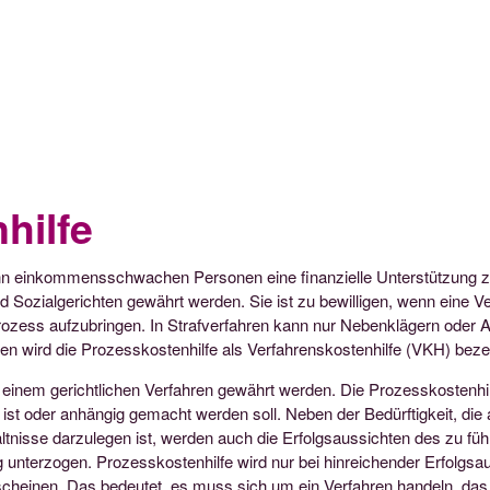
hilfe
nn einkommensschwachen Personen eine finanzielle Unterstützung z
nd Sozialgerichten gewährt werden. Sie ist zu bewilligen, wenn eine Ver
rozess aufzubringen. In Strafverfahren kann nur Nebenklägern oder 
n wird die Prozesskostenhilfe als Verfahrenskostenhilfe (VKH) beze
n einem gerichtlichen Verfahren gewährt werden. Die Prozesskostenh
st oder anhängig gemacht werden soll. Neben der Bedürftigkeit, die 
ältnisse darzulegen ist, werden auch die Erfolgsaussichten des zu f
unterzogen. Prozesskostenhilfe wird nur bei hinreichender Erfolgsau
rscheinen. Das bedeutet, es muss sich um ein Verfahren handeln, das e